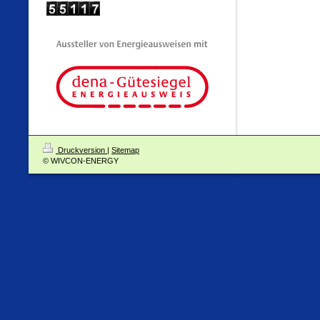
Druckversion
|
Sitemap
© WIVCON-ENERGY