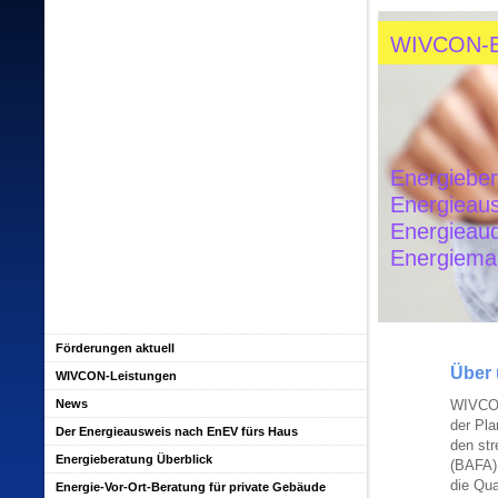
WIVCON-
Energiebe
Energieau
Energieau
Energiem
Förderungen aktuell
Über
WIVCON-Leistungen
News
WIVCON
der Pla
Der Energieausweis nach EnEV fürs Haus
den str
Energieberatung Überblick
(BAFA) 
die Qua
Energie-Vor-Ort-Beratung für private Gebäude