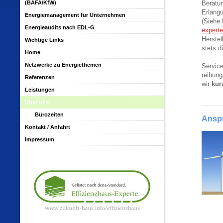
(BAFA/KfW)
Beratu
Erlang
Energiemanagement für Unternehmen
(Siehe 
Energieaudits nach EDL-G
expert
Herstel
Wichtige Links
stets d
Home
Netzwerke zu Energiethemen
Service
reibung
Referenzen
wir
kur
Leistungen
Über uns
Bürozeiten
Ansp
Kontakt / Anfahrt
Impressum