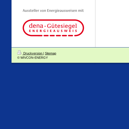
Druckversion
|
Sitemap
© WIVCON-ENERGY