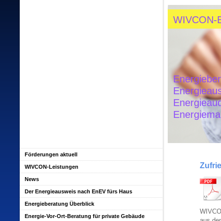
WIVCON-
Energiebe
Energieau
Energieau
Energiem
Förderungen aktuell
Zufr
WIVCON-Leistungen
News
Der Energieausweis nach EnEV fürs Haus
Energieberatung Überblick
WIVCON
Energie-Vor-Ort-Beratung für private Gebäude
aus de