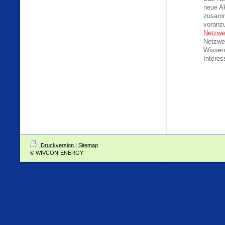
neue Ak
zusamm
voranzu
Netzwe
Netzwe
Wissens
Interes
Druckversion
|
Sitemap
© WIVCON-ENERGY