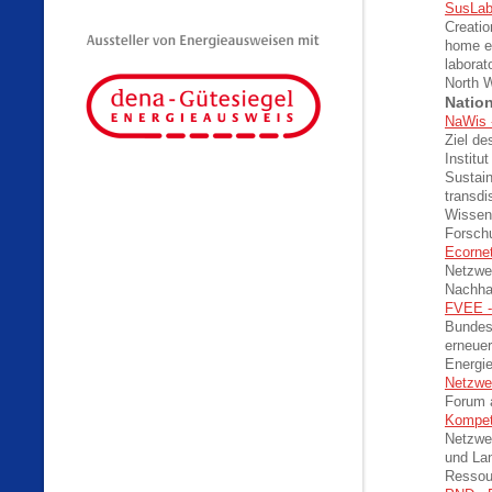
SusLa
Creatio
home en
laborat
North 
Nation
NaWis 
Ziel de
Institu
Sustain
transdi
Wissens
Forsch
Ecornet
Netzwer
Nachhal
FVEE -
Bundesw
erneuer
Energie
Netzwe
Forum a
Kompet
Netzwe
und La
Ressou