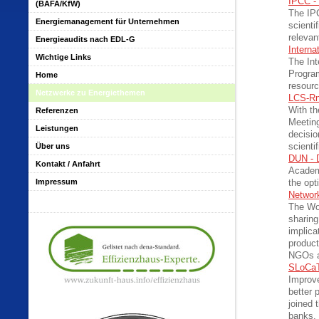
IPCC -
(BAFA/KfW)
The IPC
Energiemanagement für Unternehmen
scienti
relevan
Energieaudits nach EDL-G
Interna
Wichtige Links
The Int
Program
Home
resourc
Netzwerke zu Energiethemen
LCS-Rn
With th
Referenzen
Meeting
Leistungen
decisio
Über uns
scienti
DUN - 
Kontakt / Anfahrt
Academi
Impressum
the op
Networ
The Wor
sharing
implica
product
NGOs a
SLoCaT
Improve
better 
joined 
banks, 