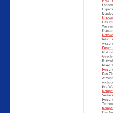
PND - 
Länderü
Experte
Bundes
Netzwe
Das int
Wissens
Konsum
Netzwe
Informa
wissens
Forum 
NGO-Ver
Geschle
Entwick
Nordr
Forsch
Das Zie
Atmosph
wichtig
ihre We
Kompet
Vertret
Forschu
Technol
Kompet
Das Net