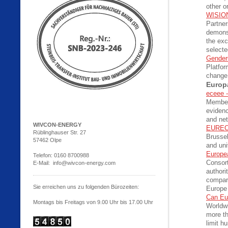
other o
WISION
Partner
demonst
the exc
selecte
Gender
Platfor
change
Europ
eceee -
Members
evidenc
and ne
WIVCON-ENERGY
EUREC 
Rüblinghauser Str. 27
Brussel
57462 Olpe
and uni
Europe
Telefon: 0160 8700988
Consort
E-Mail: info@wivcon-energy.com
authori
compar
Sie erreichen uns zu folgenden Bürozeiten:
Europe 
Can Eur
Montags bis Freitags von 9.00 Uhr bis 17.00 Uhr
Worldw
more th
limit h