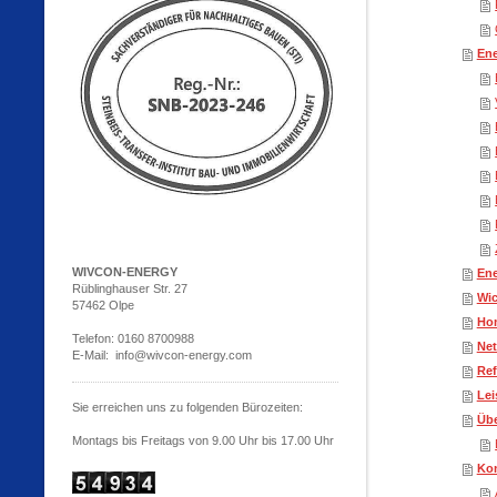
En
WIVCON-ENERGY
Ene
Rüblinghauser Str. 27
Wic
57462 Olpe
Ho
Telefon: 0160 8700988
Net
E-Mail: info@wivcon-energy.com
Ref
Lei
Sie erreichen uns zu folgenden Bürozeiten:
Übe
Montags bis Freitags von 9.00 Uhr bis 17.00 Uhr
Kon