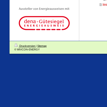
Im
Druckversion
|
Sitemap
© WIVCON-ENERGY