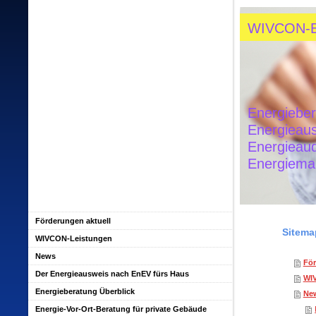
WIVCON-
Energiebe
Energieau
Energieau
Energiem
Förderungen aktuell
Sitema
WIVCON-Leistungen
News
För
Der Energieausweis nach EnEV fürs Haus
WI
Energieberatung Überblick
Ne
Energie-Vor-Ort-Beratung für private Gebäude