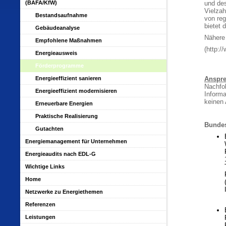
(BAFA/KfW)
und des
Vielza
Bestandsaufnahme
von reg
bietet 
Gebäudeanalyse
Nähere 
Empfohlene Maßnahmen
(http:/
Energieausweis
Förderprogramme
Energieeffizient sanieren
Anspre
Nachfol
Energieeffizient modernisieren
Informa
keinen 
Erneuerbare Energien
Praktische Realisierung
Bunde
Gutachten
Energiemanagement für Unternehmen
Energieaudits nach EDL-G
Wichtige Links
Home
Netzwerke zu Energiethemen
Referenzen
Leistungen