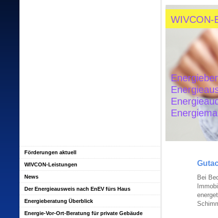
WIVCON-
Energiebe
Energieau
Energieau
Energiem
Förderungen aktuell
Guta
WIVCON-Leistungen
News
Bei Bed
Immobil
Der Energieausweis nach EnEV fürs Haus
energet
Energieberatung Überblick
Schimme
Energie-Vor-Ort-Beratung für private Gebäude