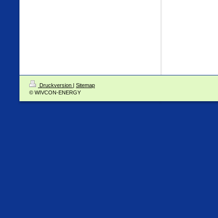
Druckversion
|
Sitemap
© WIVCON-ENERGY