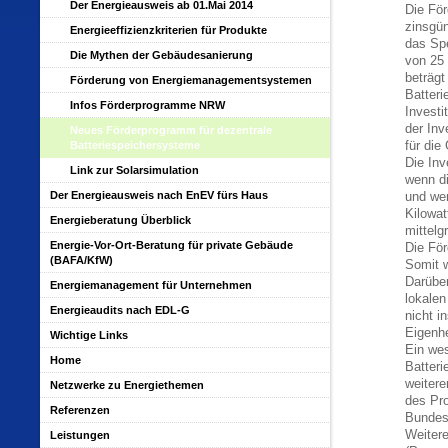
Der Energieausweis ab 01.Mai 2014
Die För
zinsgün
Energieeffizienzkriterien für Produkte
das Spe
Die Mythen der Gebäudesanierung
von 25 
beträgt
Förderung von Energiemanagementsystemen
Batteri
Infos Förderprogramme NRW
Investi
der Inv
Neues Förderprogramm für dezentrale
Batteriespeichersysteme
für die
Die Inv
Link zur Solarsimulation
wenn d
Der Energieausweis nach EnEV fürs Haus
und wen
Kilowat
Energieberatung Überblick
mittelg
Energie-Vor-Ort-Beratung für private Gebäude
Die För
(BAFA/KfW)
Somit w
Darüber
Energiemanagement für Unternehmen
lokalen
Energieaudits nach EDL-G
nicht i
Eigenh
Wichtige Links
Ein wes
Home
Batter
weitere
Netzwerke zu Energiethemen
des Pr
Referenzen
Bundes
Weiter
Leistungen