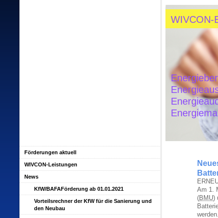
WIVCON-
Energiebe
Energieau
Energieau
Energiem
Förderungen aktuell
Neues
WIVCON-Leistungen
Batte
News
ERNEU
KfW/BAFAFörderung ab 01.01.2021
Am 1. 
(
BMU
)
Vorteilsrechner der KfW für die Sanierung und
Batter
den Neubau
werden